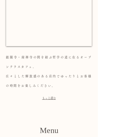
銀閣寺・南禅寺の間を結ぶ哲学の道に在るオープ
ンテラスカフェ。
広々とした解放感のある店内でゆったりとお客様
の時間をお楽しみください。
もっと読む
​Menu