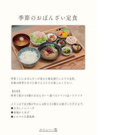
季節のおばんざい定食
季節ごとにおばんざいが変わる満足感たっぷりの定食。
京都の四季を目でも味でもどうぞお楽しみください。
​【内容】
​四季で変わる6種のおばんざい＋選べるメイン1品＋ドリンク
メインは下記3種の中からお好きな1種をお選びいただけます。
■おろしハンバーグ
■和風からあげ
​■エビマヨ大葉風味
メニュー一覧