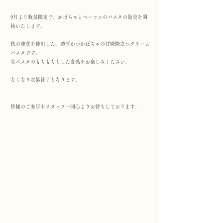
9月より数量限定で、かぼちゃとベーコンのパスタの販売を開
始いたします。
秋の味覚を使用した、濃厚かつかぼちゃの甘味際立つクリーム
パスタです。
生パスタのもちもちとした食感をお楽しみください。
なくなり次第終了となります。
皆様のご来店をスタッフ一同心よりお待ちしております。