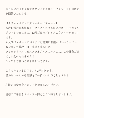
12月限定の『クリスマスプレミアムスイーツプレート』の販売
を開始いたします。
【クリスマスプレミアムスイーツプレート】
当店自慢の自家製スイーツとクリスマス限定のスイーツがワン
プレートで楽しめる、12月だけのプレミアムなスイーツセット
です。
人気No.1スイーツのバスチには特別に甘酸っぱいベリーソー
スを添えて普段とは一味違う味わいに。
チョコテリーヌとピスタチオアイスのパフェは、この機会だけ
でしか食べられません！
シェアして食べるのも楽しいですよ♪
こちらのセットはドリンク2杯付きです。
温かなコーヒーや紅茶とご一緒にいかがでしょうか？
冬限定の特別なメニューをお楽しみください。
皆様のご来店をスタッフ一同心よりお待ちしております。