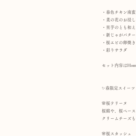
・春色チキン南蛮
・菜の花のお浸し
・里芋のとも和え
・新じゃがバター
・桜エビの卵焼き
・彩りサラダ
セット内容はHo
✨春限定スイーツ
🌸桜テリーヌ
桜餡や、桜ペース
クリームチーズも
🌸桜スカッシュ