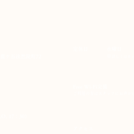
​定休日
​水曜日
※
区鹿ケ谷法然院町72
詳しくはカ
Free Wi-Fi完備
​ご利用の方はスタッフにお声が
.O. 17：30）
​アクセス