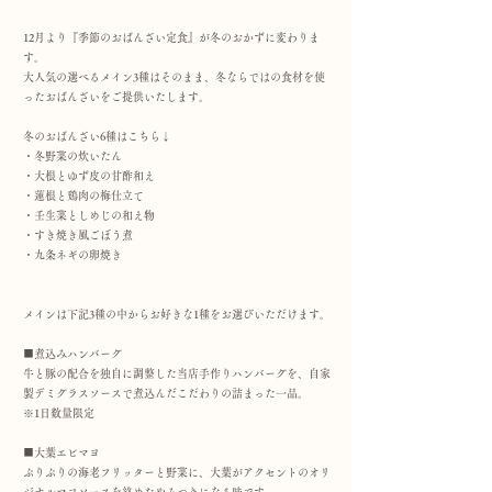
12月より『季節のおばんざい定食』が冬のおかずに変わりま
す。
大人気の選べるメイン3種はそのまま、冬ならではの食材を使
ったおばんざいをご提供いたします。
冬のおばんざい6種はこちら↓
・冬野菜の炊いたん
・大根とゆず皮の甘酢和え
・蓮根と鶏肉の梅仕立て
・壬生菜としめじの和え物
・すき焼き風ごぼう煮
・九条ネギの卵焼き
メインは下記3種の中からお好きな1種をお選びいただけます。
■煮込みハンバーグ
牛と豚の配合を独自に調整した当店手作りハンバーグを、自家
製デミグラスソースで煮込んだこだわりの詰まった一品。
※1日数量限定
■大葉エビマヨ
ぷりぷりの海老フリッターと野菜に、大葉がアクセントのオリ