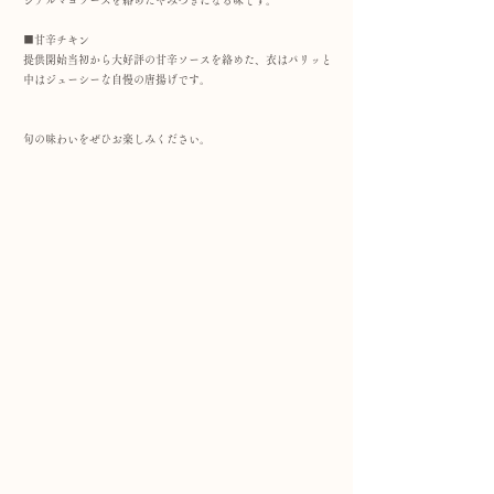
ジナルマヨソースを絡めたやみつきになる味です。
■甘辛チキン
提供開始当初から大好評の甘辛ソースを絡めた、衣はパリッと
中はジューシーな自慢の唐揚げです。
旬の味わいをぜひお楽しみください。