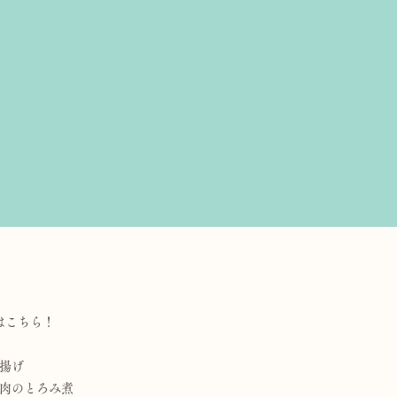
はこちら！
揚げ
肉のとろみ煮