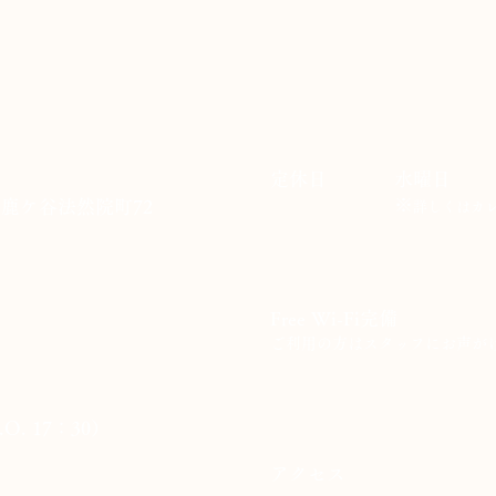
​定休日
​水曜日
※
区鹿ケ谷法然院町72
詳しくはカ
Free Wi-Fi完備
​ご利用の方はスタッフにお声が
.O. 17：30）
​アクセス