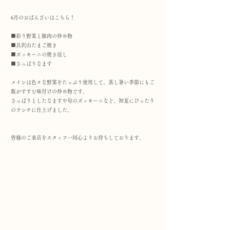
6月のおばんざいはこちら！
■彩り野菜と豚肉の炒め物
■具沢山たまご焼き
■ズッキーニの焼き浸し
■さっぱりなます
メインは色々な野菜をたっぷり使用して、蒸し暑い季節にもご
飯がすすむ味付けの炒め物です。
さっぱりとしたなますや旬のズッキーニなど、初夏にぴったり
のランチに仕上げました。
皆様のご来店をスタッフ一同心よりお待ちしております。